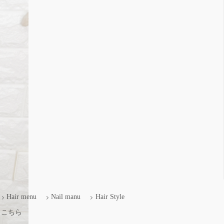
Hair menu
Nail manu
Hair Style
、こちら