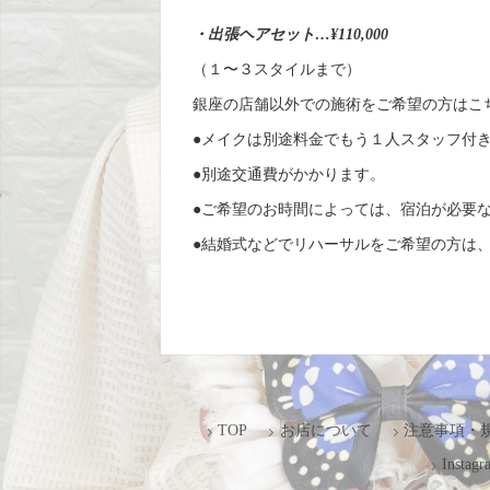
・出張ヘアセット…¥110,000
（１〜３スタイルまで）
銀座の店舗以外での施術をご希望の方はこ
●メイクは別途料金でもう１人スタッフ付
●別途交通費がかかります。
●ご希望のお時間によっては、宿泊が必要
●結婚式などでリハーサルをご希望の方は
TOP
お店について
注意事項・
Instagr