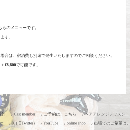
ちらのメニューです。
きます。
な場合は、宿泊費も別途で発生いたしますのでご相談ください。
、
＋¥8,800
で可能です。
規約
Cast member
ご予約は、こちら
ヘアアレンジレッスン
am
X (旧Twitter)
YouTube
online shop
出張でのご希望は