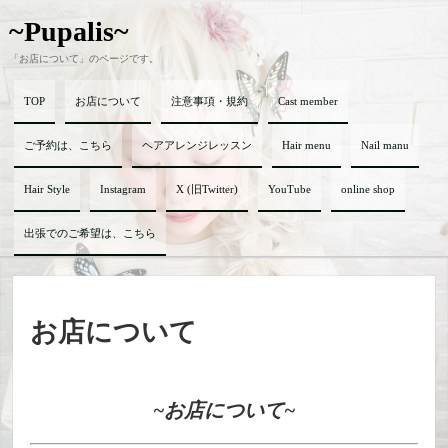
~Pupalis~
「お店について」のページです。
TOP
お店について
注意事項・規約
Cast member
ご予約は、こちら
ヘアアレンジレッスン
Hair menu
Nail manu
Hair Style
Instagram
X (旧Twitter)
YouTube
online shop
出張でのご希望は、こちら
お店について
~お店について~