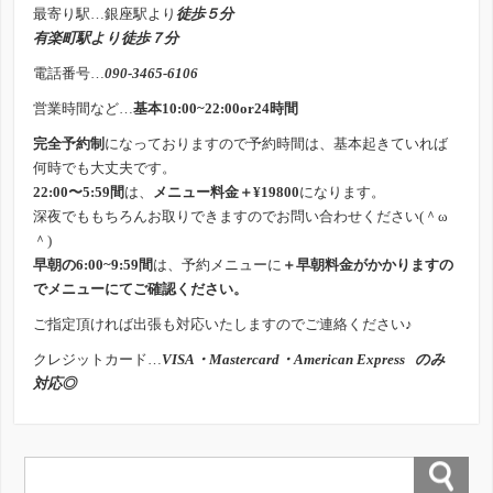
最寄り駅…銀座駅より
徒歩５分
有楽町駅より徒歩７分
電話番号…
090-3465-6106
営業時間など…
基本10:00~22:00or24時間
完全予約制
になっておりますので予約時間は、基本起きていれば
何時でも大丈夫です。
22:00〜5:59間
は、
メニュー料金＋¥19800
になります。
深夜でももちろんお取りできますのでお問い合わせください(＾ω
＾)
早朝の6:00~9:59間
は、予約メニューに
＋早朝料金がかかりますの
でメニューにてご確認ください。
ご指定頂ければ出張も対応いたしますのでご連絡ください♪
クレジットカード…
VISA・Mastercard・American Express のみ
対応◎