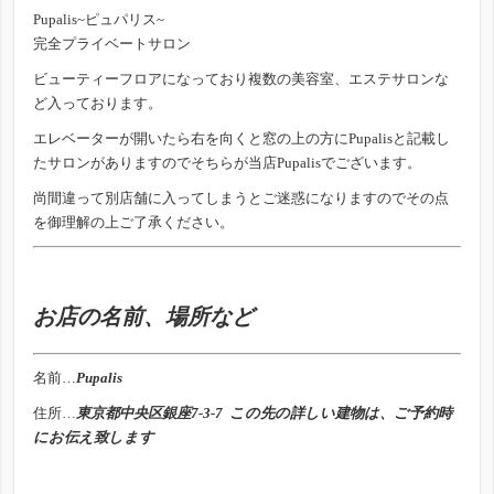
Pupalis~ピュパリス~
完全プライベートサロン
ビューティーフロアになっており複数の美容室、エステサロンな
ど入っております。
エレベーターが開いたら右を向くと窓の上の方にPupalisと記載し
たサロンがありますのでそちらが当店Pupalisでございます。
尚間違って別店舗に入ってしまうとご迷惑になりますのでその点
を御理解の上ご了承ください。
お店の名前、場所など
名前…
Pupalis
住所…
東京都中央区銀座7-3-7 この先の詳しい建物は、ご予約時
にお伝え致します