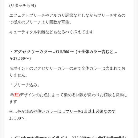
(リタッチも可)
エフェクトブリーチやアルカリ調節などしながらブリーチするの
で従来のブリーチより回数が可能。
キューティクル剥離などもなるべく抑えてます
・アクセサリーカラー…¥16,500
〜
（＋全体カラー含むと…
￥27,500〜）
※ポイントのアクセサリーカラーのみで全体カラーは含まれてお
りません。
「ブリーチ込み」
※
(
注
)
デザインのお色によって染める回数が変わりお値段も変動し
ます
例…
色が淡めや薄いカラー
は…ブリーチ2回以上必須なので
25,300〜
・
インナーカラーor
ハイライト…¥22,000〜
（＋全体カラー含む