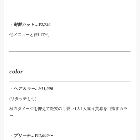
・
前髪カット…¥2,750
他メニューと併用で可
color
・
ヘア
カラー…¥11,000
(リタッチも可)
極力ダメージを抑えて艶髪の可愛い1人1人違う質感を目指すカラ
ー
・
ブリーチ…¥11,000〜