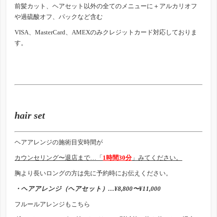
前髪カット、ヘアセット以外の全てのメニューに＋アルカリオフ
や過硫酸オフ、パックなど含む
VISA、MasterCard、AMEXのみクレジットカード対応しておりま
す。
hair set
ヘアアレンジの施術目安時間が
カウンセリング〜退店まで…「
1時間30分
」みてください。
胸より長いロングの方は先に予約時にお伝えください。
・ヘアアレンジ（ヘアセット）…¥8,800〜¥11,000
フルールアレンジもこちら