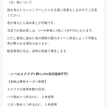
（注）色について
熱を加えたりシャンプーしたりする度に色落ちしますのでご注意
ください。
色が落ちたら染め直しが可能です。
当店での染め直しは、1〜10本毎に1色につき¥550となります。
ただし最初に染めた色の残留や髪のダメージ具合によって可能な
色が限られる場合もあります。
配送希望の方は，送料が別途で発生します。
・シールエクステ1本¥1,100
(当日追加不可）
【色味は事前オーダー制度】
エクステの使用本数の目安↓
バラ留め１つ作るのに…２本使用
リボン留め１つ作るのに…１本使用