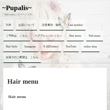
~Pupalis~
「Hair menu」のページです。
TOP
お店について
注意事項・規約
Cast member
ご予約は、こちら
ヘアアレンジレッスン
Hair menu
Nail manu
Hair Style
Instagram
X (旧Twitter)
YouTube
online shop
出張でのご希望は、こちら
Hair menu
Hair menu