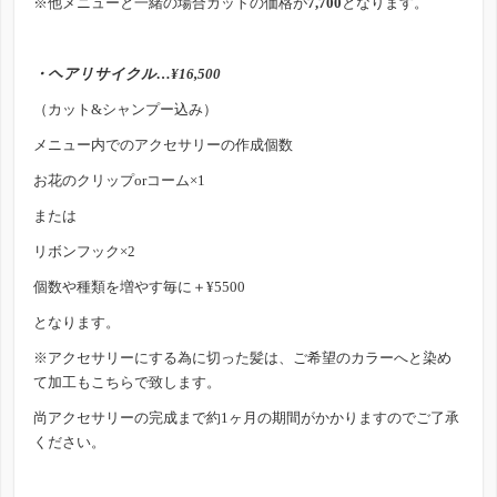
※他メニューと一緒の場合カットの価格が
7,700
となります。
・ヘアリサイクル…¥16,500
（カット&シャンプー込み）
メニュー内でのアクセサリーの作成個数
お花のクリップorコーム×1
または
リボンフック×2
個数や種類を増やす毎に＋¥5500
となります。
※アクセサリーにする為に切った髪は、ご希望のカラーへと染め
て加工もこちらで致します。
尚アクセサリーの完成まで約1ヶ月の期間がかかりますのでご了承
ください。